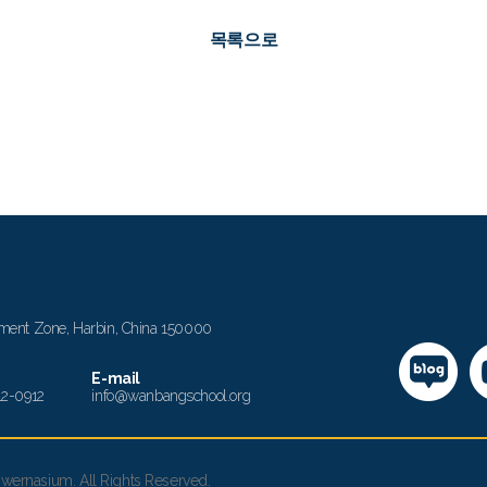
목록으로
ment Zone, Harbin, China 150000
E-mail
12-0912
info@wanbangschool.org
ernasium. All Rights Reserved.