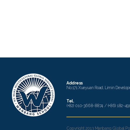
Address
No.171 Xueyuan Road, Limin Develop
Tel.
(+82) 010-3668-8874 / (+86) 182-49
Copyright 2013 Manbang Global Pow