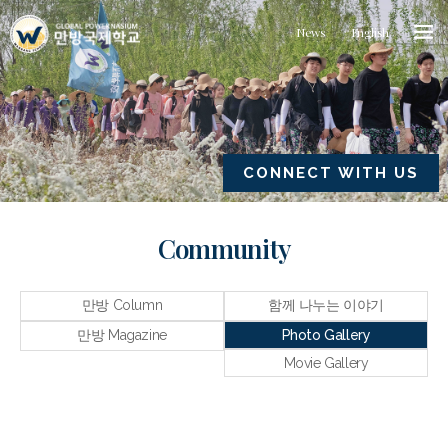
News
English
CONNECT WITH US
Community
만방 Column
함께 나누는 이야기
만방 Magazine
Photo Gallery
Movie Gallery