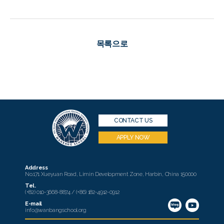
목록으로
CONTACT US
APPLY NOW
Address
No.171 Xueyuan Road, Limin Development Zone, Harbin, China 150000
Tel.
(+82) 010-3668-8874 / (+86) 182-4912-0912
E-mail
info@wanbangschool.org