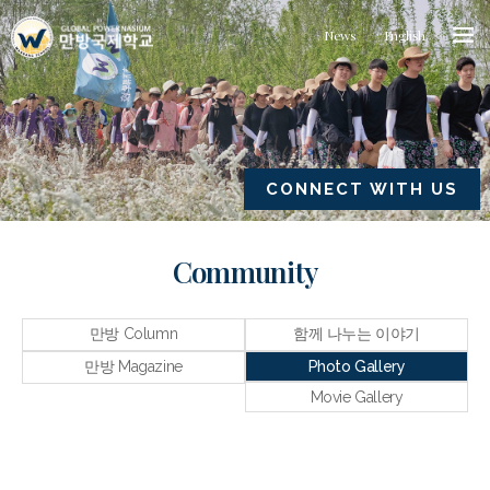
News
English
CONNECT WITH US
Community
만방 Column
함께 나누는 이야기
만방 Magazine
Photo Gallery
Movie Gallery