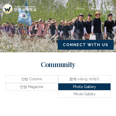
News
English
CONNECT WITH US
Community
만방 Column
함께 나누는 이야기
만방 Magazine
Photo Gallery
Movie Gallery