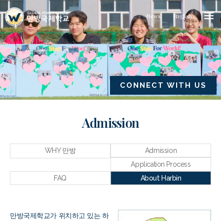
News
English
CONNECT WITH US
Admission
WHY 만방
Admission
Application Process
FAQ
About Harbin
만방국제학교가 위치하고 있는 하