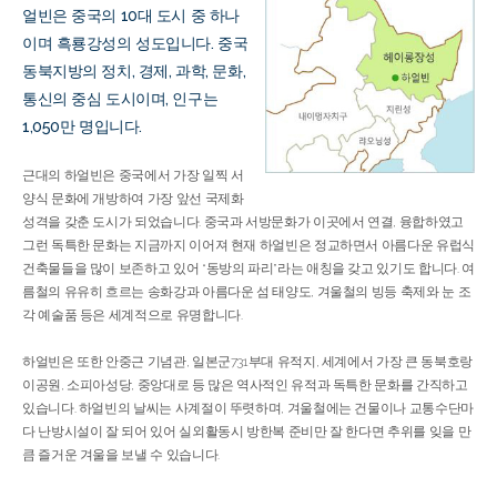
얼빈은 중국의 10대 도시 중 하나
이며 흑룡강성의 성도입니다. 중국
동북지방의 정치, 경제, 과학, 문화,
통신의 중심 도시이며, 인구는
1,050만 명입니다.
근대의 하얼빈은 중국에서 가장 일찍 서
양식 문화에 개방하여 가장 앞선 국제화
성격을 갖춘 도시가 되었습니다. 중국과 서방문화가 이곳에서 연결, 융합하였고
그런 독특한 문화는 지금까지 이어져 현재 하얼빈은 정교하면서 아름다운 유럽식
건축물들을 많이 보존하고 있어 “동방의 파리”라는 애칭을 갖고 있기도 합니다. 여
름철의 유유히 흐르는 송화강과 아름다운 섬 태양도, 겨울철의 빙등 축제와 눈 조
각 예술품 등은 세계적으로 유명합니다.
하얼빈은 또한 안중근 기념관, 일본군731부대 유적지, 세계에서 가장 큰 동북호랑
이공원, 소피아성당, 중앙대로 등 많은 역사적인 유적과 독특한 문화를 간직하고
있습니다. 하얼빈의 날씨는 사계절이 뚜렷하며, 겨울철에는 건물이나 교통수단마
다 난방시설이 잘 되어 있어 실외활동시 방한복 준비만 잘 한다면 추위를 잊을 만
큼 즐거운 겨울을 보낼 수 있습니다.